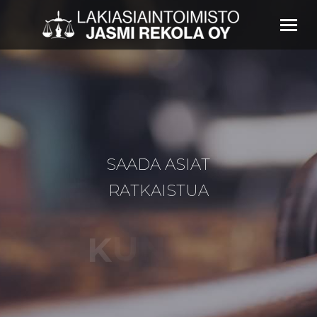
S
A
A
D
A
A
S
I
A
T
R
A
T
K
A
I
S
T
U
A
N
O
N
U
K
A
K
I
A